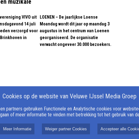
een muzikale
ereniging VIVO uit
LOENEN – De jaarlijkse Loense
nsdagavond 14 juli
Moandag wordt dit jaar op maandag 3
reden verzorgd voor
augustus in het centrum van Loenen
Brinkhoven in
georganiseerd. De organisatie
verwacht ongeveer 30.000 bezoekers.
Cookies op de website van Veluwe IJssel Media Groep
n partners gebruiken Functionele en Analytische cookies voor websiteop
 gaan of meer informatie te vinden met betrekking tot het gebruik van 
Meer Informatie
Weiger partner Cookies
Accepteer alle Cooki