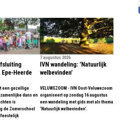
7 augustus 2026
fsluiting
IVN wandeling: ’Natuurlijk
 Epe-Heerde
welbevinden’
 een gezellige
VELUWEZOOM - IVN Oost-Veluwezoom
ezamenlijke dans en
organiseert op zondag 16 augustus
ichten is
een wandeling met gids met als thema
g de Zomerschool
‘Natuurlijk welbevinden’.
feestelijk