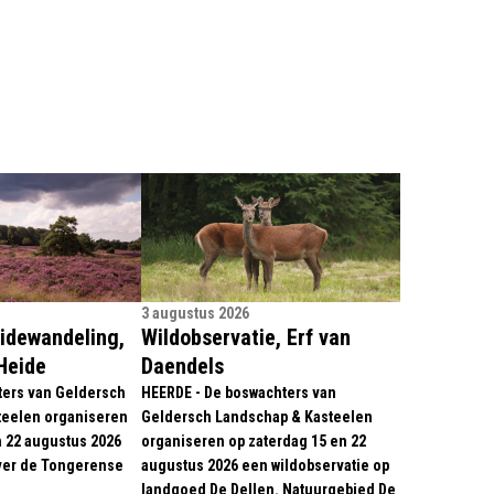
3 augustus 2026
idewandeling,
Wildobservatie, Erf van
Heide
Daendels
ters van Geldersch
HEERDE - De boswachters van
teelen organiseren
Geldersch Landschap & Kasteelen
n 22 augustus 2026
organiseren op zaterdag 15 en 22
ver de Tongerense
augustus 2026 een wildobservatie op
landgoed De Dellen. Natuurgebied De