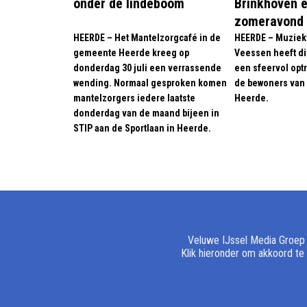
onder de lindeboom
Brinkhoven 
zomeravond
HEERDE – Het Mantelzorgcafé in de
HEERDE – Muziekv
gemeente Heerde kreeg op
Veessen heeft di
donderdag 30 juli een verrassende
een sfeervol opt
wending. Normaal gesproken komen
de bewoners van 
mantelzorgers iedere laatste
Heerde.
donderdag van de maand bijeen in
STIP aan de Sportlaan in Heerde.
Veluwe IJssel Media Groep e
Klik hieronder om akkoord te