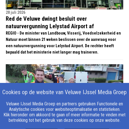
28 juli 2026
Red de Veluwe dwingt besluit over
natuurvergunning Lelystad Airport af
REGIO - De minister van Landbouw, Visserij, Voedselzekerheid en
Natuur moet binnen 21 weken beslissen over de aanvraag voor
een natuurvergunning voor Lelystad Airport. De rechter heeft
bepaald dat het ministerie niet langer mag traineren.
Cookies op de website van Veluwe IJssel Media Groep
Veluwe IJssel Media Groep en partners gebruiken Functionele en
Analytische cookies voor websiteoptimalisatie en statistieken.
Klik hieronder om akkoord te gaan of meer informatie te vinden met
betrekking tot het gebruik van deze cookies op onze website.
28 juli 2026