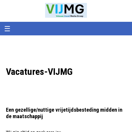
Veluwe
VIJMG
IJssel
Media
Groep
☰
Vacatures-VIJMG
Een gezellige/nuttige vrijetijdsbesteding midden in
de maatschappij