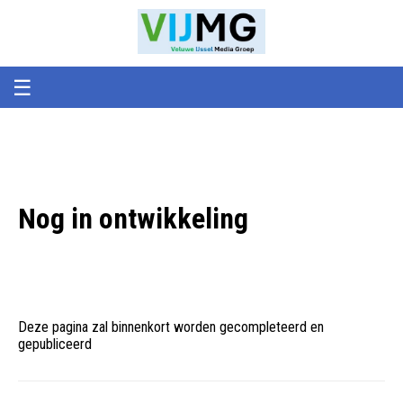
Veluwe
VIJMG
IJssel
Media
Groep
☰
Nog in ontwikkeling
Deze pagina zal binnenkort worden gecompleteerd en
gepubliceerd