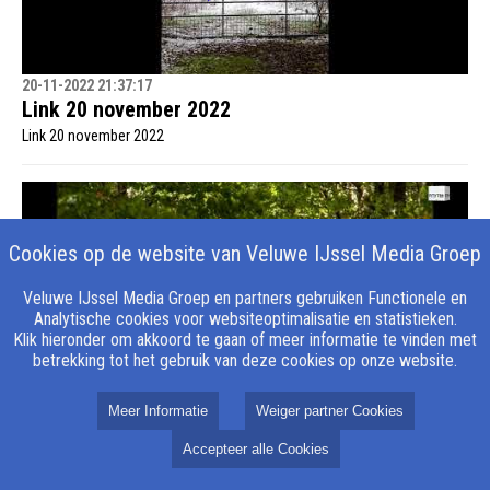
20-11-2022 21:37:17
Link 20 november 2022
Link 20 november 2022
Cookies op de website van Veluwe IJssel Media Groep
Veluwe IJssel Media Groep en partners gebruiken Functionele en
Analytische cookies voor websiteoptimalisatie en statistieken.
Klik hieronder om akkoord te gaan of meer informatie te vinden met
betrekking tot het gebruik van deze cookies op onze website.
Meer Informatie
Weiger partner Cookies
07-11-2022 11:55:33
Link 6 november 2022
Accepteer alle Cookies
Link 6 november 2022