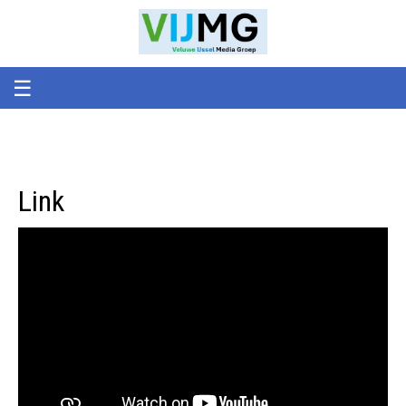
Veluwe
VIJMG
IJssel
Media
Groep
☰
Link