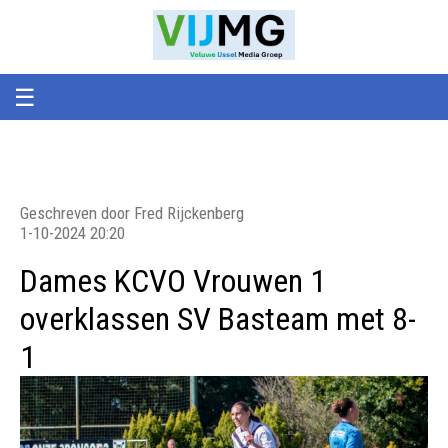
Veluwe
VIJMG
IJssel
Media
Groep
☰
Geschreven door Fred Rijckenberg
1-10-2024 20:20
Dames KCVO Vrouwen 1
overklassen SV Basteam met 8-
1