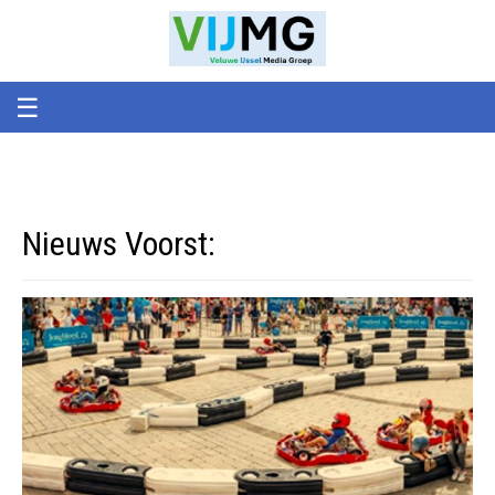
Veluwe
VIJMG
IJssel
Media
Groep
☰
Nieuws Voorst: