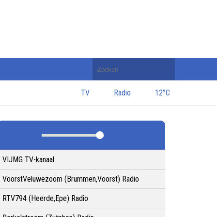
Doorzoek
de
website
TV
Radio
12°C
VIJMG TV-kanaal
VoorstVeluwezoom (Brummen,Voorst) Radio
RTV794 (Heerde,Epe) Radio