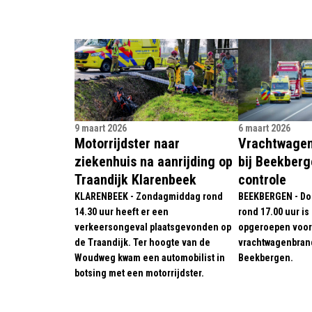
9 maart 2026
6 maart 2026
Motorrijdster naar
Vrachtwagen
ziekenhuis na aanrijding op
bij Beekberg
Traandijk Klarenbeek
controle
KLARENBEEK - Zondagmiddag rond
BEEKBERGEN - D
14.30 uur heeft er een
rond 17.00 uur i
verkeersongeval plaatsgevonden op
opgeroepen voor
de Traandijk. Ter hoogte van de
vrachtwagenbrand
Woudweg kwam een automobilist in
Beekbergen.
botsing met een motorrijdster.