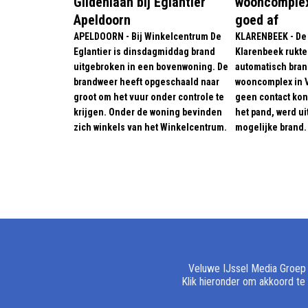
Gildenlaan bij Eglantier
wooncomplex
Apeldoorn
goed af
APELDOORN - Bij Winkelcentrum De
KLARENBEEK - De
Eglantier is dinsdagmiddag brand
Klarenbeek rukte
uitgebroken in een bovenwoning. De
automatisch bran
brandweer heeft opgeschaald naar
wooncomplex in V
groot om het vuur onder controle te
geen contact ko
krijgen. Onder de woning bevinden
het pand, werd u
zich winkels van het Winkelcentrum.
mogelijke brand.
Veluwe IJssel Media Groep e
Klik hieronder om akkoord te