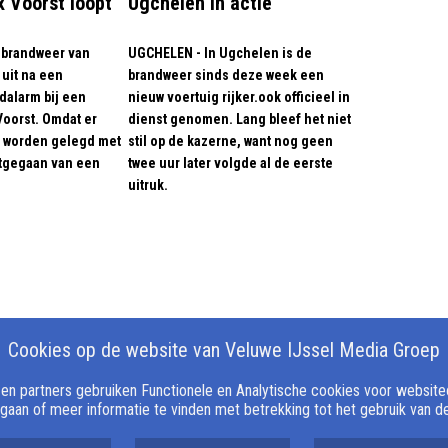
 Voorst loopt
Ugchelen in actie
 brandweer van
UGCHELEN - In Ugchelen is de
 uit na een
brandweer sinds deze week een
dalarm bij een
nieuw voertuig rijker.ook officieel in
oorst. Omdat er
dienst genomen. Lang bleef het niet
n worden gelegd met
stil op de kazerne, want nog geen
itgegaan van een
twee uur later volgde al de eerste
uitruk.
Cookies op de website van Veluwe IJssel Media Groep
n partners gebruiken Functionele en Analytische cookies voor websiteop
 gaan of meer informatie te vinden met betrekking tot het gebruik van 