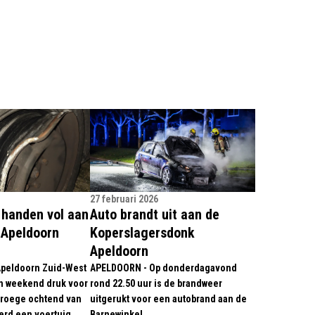
27 februari 2026
t handen vol aan
Auto brandt uit aan de
 Apeldoorn
Koperslagersdonk
Apeldoorn
Apeldoorn Zuid-West
APELDOORN - Op donderdagavond
n weekend druk voor
rond 22.50 uur is de brandweer
 vroege ochtend van
uitgerukt voor een autobrand aan de
erd een voertuig
Barnewinkel.