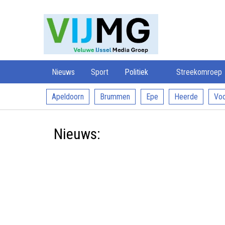
Veluwe
VIJMG
IJssel
Media
Groep
Nieuws
Sport
Politiek
Streekomroep
Apeldoorn
Brummen
Epe
Heerde
Voo
Nieuws: