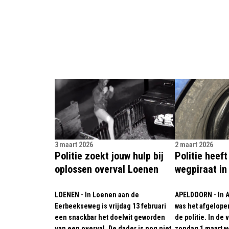
3 maart 2026
2 maart 2026
Politie zoekt jouw hulp bij
Politie heef
oplossen overval Loenen
wegpiraat in
LOENEN - In Loenen aan de
APELDOORN - In 
Eerbeekseweg is vrijdag 13 februari
was het afgelope
een snackbar het doelwit geworden
de politie. In de
van een overval. De dader is nog niet
zondag 1 maart w