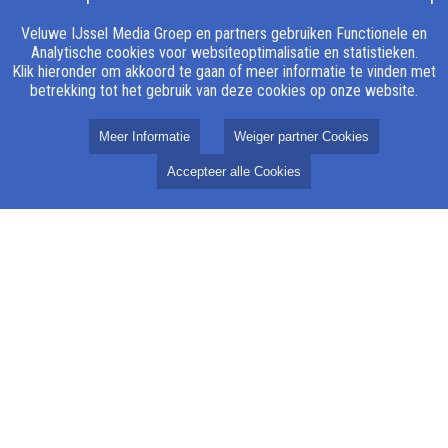
Veluwe IJssel Media Groep en partners gebruiken Functionele en
Analytische cookies voor websiteoptimalisatie en statistieken.
Klik hieronder om akkoord te gaan of meer informatie te vinden met
betrekking tot het gebruik van deze cookies op onze website.
Veluwe IJssel Media Groep
Meer Informatie
Weiger partner Cookies
Accepteer alle Cookies
Over ons
Missie
Redactie
Klachtenregeling
Gedragscode
ANBI
Vertrouwenspersoon
Algemeen